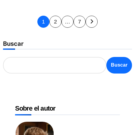
Paginación
1
2
…
7
de
entradas
Buscar
Buscar
Sobre el autor