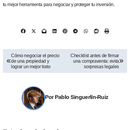
tu mejor herramienta para negociar y proteger tu inversión.
Navegación
Cómo negociar el precio
Checklist antes de firmar
de una propiedad y
una compraventa: evita
de
lograr un mejor trato
sorpresas legales
entradas
Por
Pablo Singuerlín-Ruiz