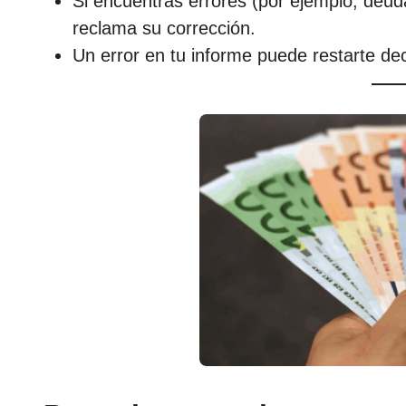
Si encuentras errores (por ejemplo, deud
reclama su corrección.
Un error en tu informe puede restarte de