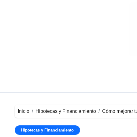
Ir
al
contenido
Inicio
Hipotecas y Financiamiento
Cómo mejorar tu 
Hipotecas y Financiamiento